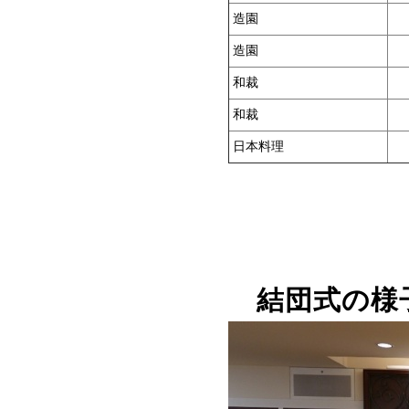
造園
造園
和裁
和裁
日本料理
結団式の様