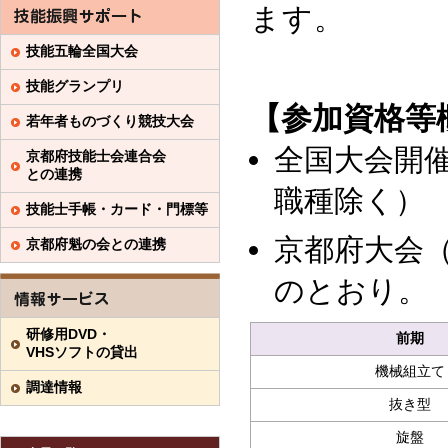
ます。
技能五輪全国大会
技能グランプリ
【参加資格等
若年者ものづくり競技大会
全国大会開
京都府技能士会連合会
との連携
職種除く）
技能士手帳・カード・門標等
京都府大会
京都府魁の会との連携
のとおり。
研修用DVD・
前期
VHSソフトの貸出
機械組立て
調達情報
抜き型
旋盤