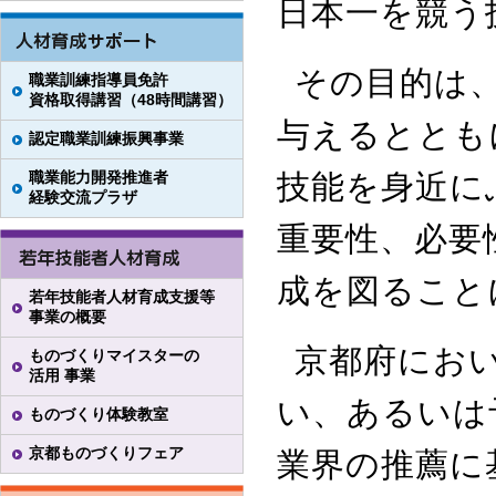
日本一を競う
その目的は
職業訓練指導員免許
資格取得講習（48時間講習）
与えるととも
認定職業訓練振興事業
職業能力開発推進者
技能を身近に
経験交流プラザ
重要性、必要
成を図ること
若年技能者人材育成支援等
事業の概要
京都府にお
ものづくりマイスターの
活用 事業
い、あるいは
ものづくり体験教室
京都ものづくりフェア
業界の推薦に