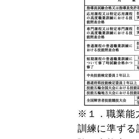
※１．職業能
訓練に準ずる