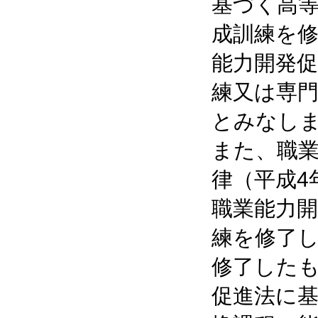
基づく高
成訓練を
能力開発
練又は専
とみなし
また、職
律（平成4
職業能力
練を修了
修了した
促進法に