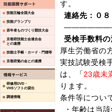
す。
技能五輪全国大会
連絡先：０８
技能グランプリ
——————
若年者ものづくり競技大会
受検手数料の
京都府技能士会連合会
との連携
厚生労働省の
技能士手帳・カード・門標等
実技試験受検
京都府魁の会との連携
は、「
23
歳未
研修用DVD・
ります。
VHSソフトの貸出
条件等につい
調達情報
・年齢は当該