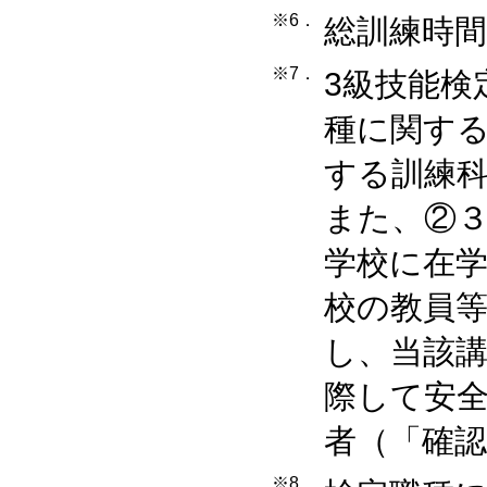
※6．
総訓練時間
※7．
3級技能検
種に関す
する訓練
また、②
学校に在
校の教員
し、当該
際して安
者（「確
※8．