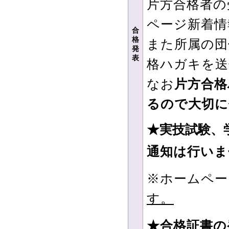
片方合格者の
ページ新着情
合
格
また所属の団
発
表
格ハガキを送
なお
片方合格
るので大切に
★実技試験、
通知は行いま
※ホームペー
す。
★合格証書の