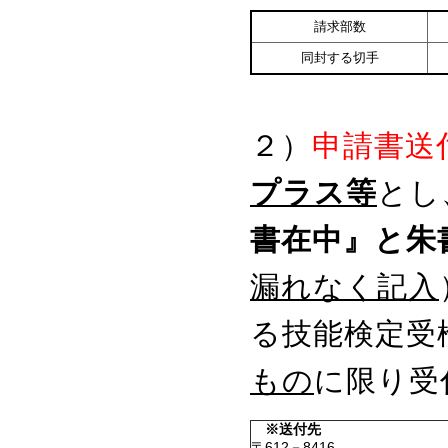
請求部数
同封する切手
２）
申請書送
プラス等
とし
書在中』と朱
漏れなく記入
る技能検定受
もの
に限り受
※送付先
〒612－8416