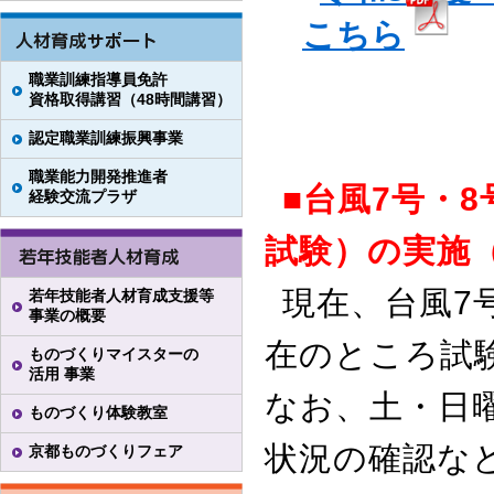
こちら
職業訓練指導員免許
資格取得講習（48時間講習）
認定職業訓練振興事業
職業能力開発推進者
■台風7号・
経験交流プラザ
試験）の実施（
現在、台風7
若年技能者人材育成支援等
事業の概要
在のところ試
ものづくりマイスターの
活用 事業
なお、土・日曜
ものづくり体験教室
状況の確認な
京都ものづくりフェア