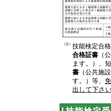
（注）
技能検定合
合格証書
（
ます。）、
書
（公共施
す。）等、
出して下さ