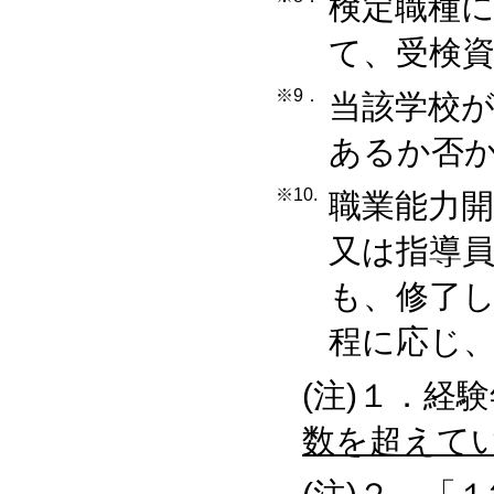
検定職種
て、受検
※9．
当該学校
あるか否
※10.
職業能力開
又は指導
も、修了
程に応じ
(注)１．経
数を超えて