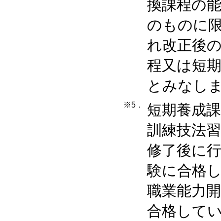
換課程の能
のものに
れ改正後
程又は短
とみなし
※5．
短期養成
訓練技法
修了後に
験に合格
職業能力
合格して