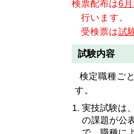
検票配布は
6
行います。
受検票は
試
試験内容
検定職種ご
す。
実技試験は
の課題が公
で、職種に