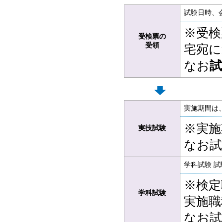
試験日時、
※受検
受検票の
受領
宅宛に
なお
実施期間は
※実施
実技試験
なお試
学科試験 
※検定
学科試験
実施職
なお試