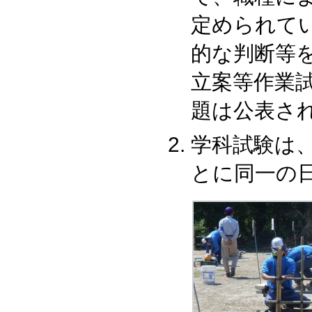
定められて
的な判断等
立案等作業
題は公表さ
学科試験は
とに同一の