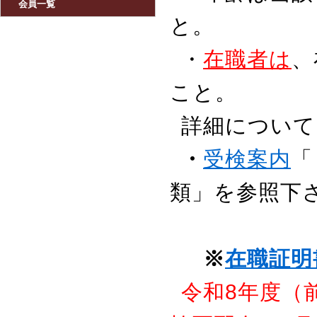
会員一覧
と。
・
在職者は
、
こと。
詳細について
・
受検案内
「
類」を参照下
※
在職証
令和8年度（